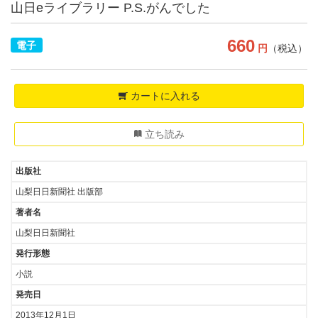
山日eライブラリー P.S.がんでした
660
電子
円
（税込）
カートに入れる
立ち読み
出版社
山梨日日新聞社 出版部
著者名
山梨日日新聞社
発行形態
小説
発売日
2013年12月1日