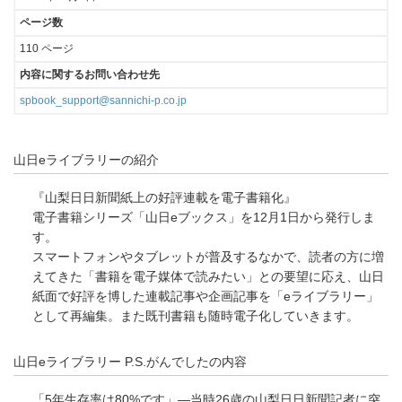
ページ数
110 ページ
内容に関するお問い合わせ先
spbook_support@sannichi-p.co.jp
山日eライブラリーの紹介
『山梨日日新聞紙上の好評連載を電子書籍化』
電子書籍シリーズ「山日eブックス」を12月1日から発行しま
す。
スマートフォンやタブレットが普及するなかで、読者の方に増
えてきた「書籍を電子媒体で読みたい」との要望に応え、山日
紙面で好評を博した連載記事や企画記事を「eライブラリー」
として再編集。また既刊書籍も随時電子化していきます。
山日eライブラリー P.S.がんでしたの内容
「5年生存率は80%です」―当時26歳の山梨日日新聞記者に突