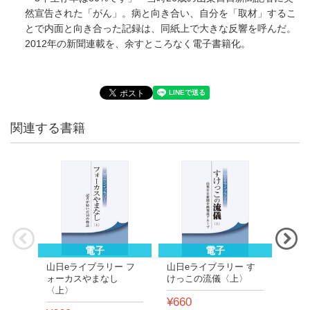
然宣告された「がん」。病と向き合い、自分を「取材」するこ
とで内面と向き合った記録は、同紙上で大きな反響を呼んだ。
2012年の新聞連載を、余すところなく電子書籍化。
関連する書籍
電子
電子
山日eライブラリー フ
山日eライブラリー す
山日
ォーカスやまなし
けっこの流儀〈上〉
けっ
〈上〉
¥660
¥66