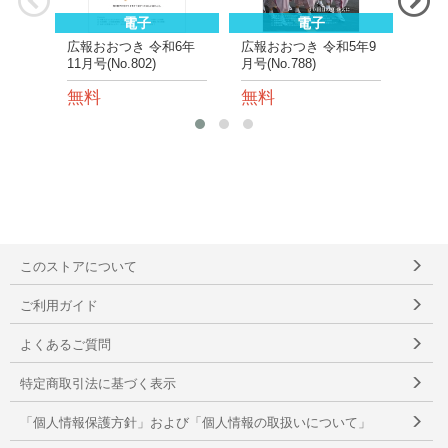
電子
電子
広報おおつき 令和6年
広報おおつき 令和5年9
広報
11月号(No.802)
月号(No.788)
月号(N
無料
無料
無
このストアについて
ご利用ガイド
よくあるご質問
特定商取引法に基づく表示
「個人情報保護方針」および「個人情報の取扱いについて」