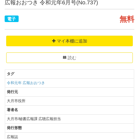
広報おおつき 令和元年6月号(No.737)
無料
電子
マイ本棚に追加
読む
タグ
令和元年
広報おおつき
発行元
大月市役所
著者名
大月市/秘書広報課 広聴広報担当
発行形態
広報誌