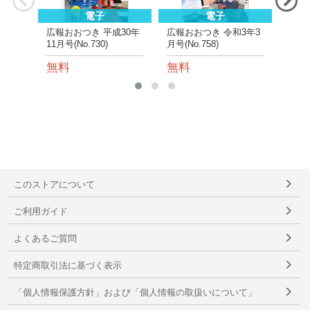
電子
電子
広報おおつき 平成30年
広報おおつき 令和3年3
広報
11月号(No.730)
月号(No.758)
月号(N
無料
無料
無
このストアについて
ご利用ガイド
よくあるご質問
特定商取引法に基づく表示
「個人情報保護方針」および「個人情報の取扱いについて」