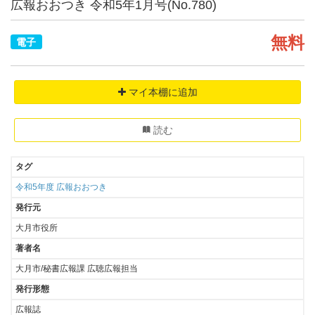
広報おおつき 令和5年1月号(No.780)
無料
電子
マイ本棚に追加
読む
タグ
令和5年度
広報おおつき
発行元
大月市役所
著者名
大月市/秘書広報課 広聴広報担当
発行形態
広報誌