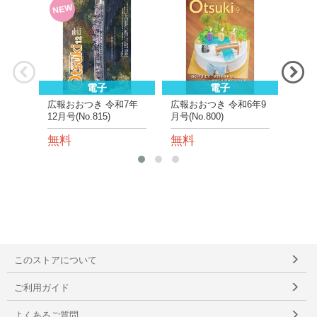
NEW
NE
電子
電子
広報おおつき 令和7年
広報おおつき 令和6年9
広報
12月号(No.815)
月号(No.800)
月号(N
無料
無料
無
このストアについて
ご利用ガイド
よくあるご質問