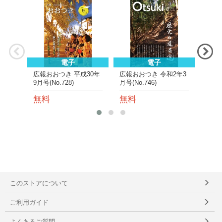
NE
電子
電子
広報おおつき 平成30年
広報おおつき 令和2年3
広報
9月号(No.728)
月号(No.746)
月号(N
無料
無料
無
このストアについて
ご利用ガイド