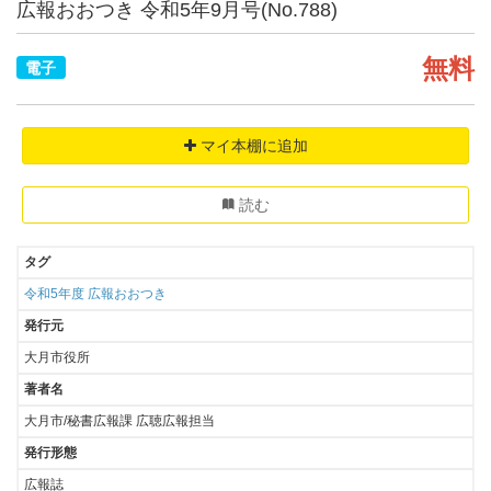
広報おおつき 令和5年9月号(No.788)
無料
電子
マイ本棚に追加
読む
タグ
令和5年度
広報おおつき
発行元
大月市役所
著者名
大月市/秘書広報課 広聴広報担当
発行形態
広報誌