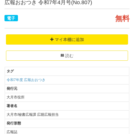
広報おおつき 令和7年4月号(No.807)
無料
電子
マイ本棚に追加
読む
タグ
令和7年度
広報おおつき
発行元
大月市役所
著者名
大月市/秘書広報課 広聴広報担当
発行形態
広報誌