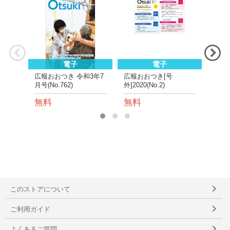
電子
電子
広報おおつき 令和3年7
広報おおつき[号
広報
月号(No.762)
外]2020(No.2)
11月号
無料
無料
無
このストアについて
ご利用ガイド
よくあるご質問