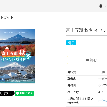
マ
ントガイド
富士五湖 秋冬 イベ
電子
読む
発行元
一般社
著者名
一般社
発行日
令和7
ページ数
4 ペ
内容に関するお問い
(一社)
合わせ先