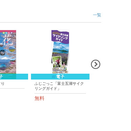
一覧
子
電子
電子
゙り
ふじごっこ「富士五湖サイク
ふじごっこ「富士山
リングガイド」
湖トレッキングNAV
無料
無料