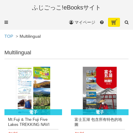
ふじごっこ!eBooksサイト
メ
マイページ
ニ
ュ
TOP
Multilingual
ー
Multilingual
電子
電子
Mt.Fuji & The Fuji Five
富士五湖 包含所有特色的地
Lakes TREKKING NAVI
圖