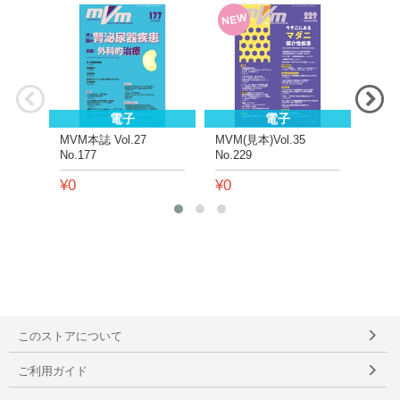
NEW
電子
電子
MVM本誌 Vol.27
MVM(見本)Vol.35
MVM(
No.177
No.229
No.2
¥0
¥0
¥0
このストアについて
ご利用ガイド