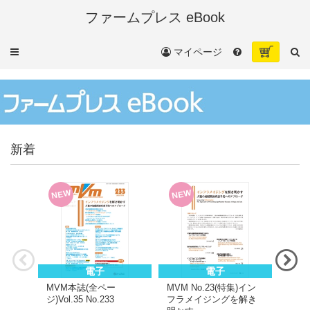
ファームプレス eBook
メ
マイページ
ニ
ュ
ー
新着
NEW
NEW
NE
電子
電子
MVM本誌(全ペー
MVM No.23(特集)イン
MVM(
ジ)Vol.35 No.233
フラメイジングを解き
No.2