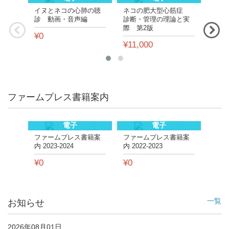
イヌとネコの心肺の聴
ネコの肥大型心筋症
イヌ
診 動画・音声編
診断・管理の理論と実
症 
際 第2版
と実
¥0
¥11,000
¥11
ファームプレス書籍案内
電子
電子
ファームプレス書籍案
ファームプレス書籍案
内 2023-2024
内 2022-2023
¥0
¥0
一覧
お知らせ
2026年08月01日