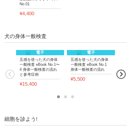
No.01
¥4,400
犬の身体一般検査
電子
電子
五感を使った犬の身体
五感を使った犬の身体
五感
一般検査 eBook No.1〜
一般検査 eBook No.1
一般検
4 身体一般検査の流れ
身体一般検査の流れ
参考
と参考症例
表・
¥5,500
の異
¥15,400
¥4,
細胞を診よう!