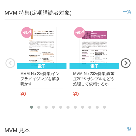
一覧
MVM 特集(定期購読者対象)
NEW
NEW
NE
電子
電子
MVM No.23(特集)イン
MVM No.232(特集)真菌
MVM
フラメイジングを解き
症2026 サンプルをどう
動物
明かす
処理して依頼するか
る2
¥0
¥0
¥0
一覧
MVM 見本