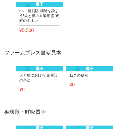
電子
mvm特別版 細胞を診よ
う!犬と猫の血液細胞 観
察のキホン
¥5,500
ファームプレス書籍見本
電子
電子
犬と猫における 細胞診
ねこの秘密
の兵法
¥0
¥0
循環器・呼吸器学
電子
電子