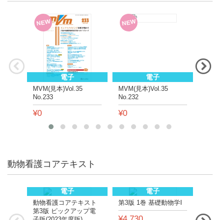
NEW
NEW
NE
電子
電子
MVM(見本)Vol.35
MVM(見本)Vol.35
MVM(
No.233
No.232
No.2
¥0
¥0
¥0
動物看護コアテキスト
電子
電子
動物看護コアテキスト
第3版 1巻 基礎動物学I
第3版
第3版 ピックアップ電
¥4,730
¥4,
子版(2023年度版)