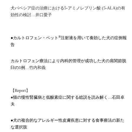
犬バベシア症の治療における
5-
アミノレブリン酸 (
5-ALA
)の有
効性の検討…井口愛子
®
●カルトロフェン・ベット
注射液を用いて奏効した犬の症例報
告
カルトロフェン療法により内科的管理が成功した犬の肩関節脱
臼の
1
例
…竹内和義
【
Report
】
●
猫の慢性腎臓病と低酸素症に関する総説を読み解く…石田卓
夫
●犬の複合的なアレルギー性皮膚疾患に対する食事療法の新た
な選択肢