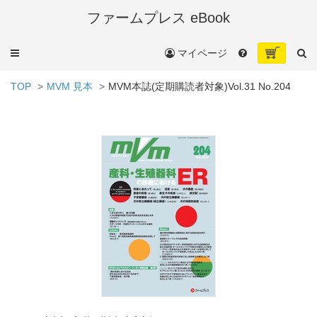
ファームプレス eBook
メ
マイページ
ニ
ュ
TOP
MVM 見本
MVM本誌(定期購読者対象)Vol.31 No.204
ー