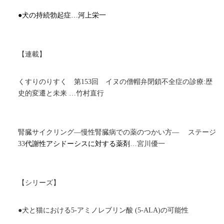
●犬の持続勃起症…河上栄一
【連載】
くすりのりすく 第
153
回
イヌの僧帽弁閉鎖不全症の診療:歴
史的変遷と未来
…竹村直行
腎臓サイクリング―慢性腎臓病での薬のつかい方― ステージ
33
代謝性アシドーシスに対する薬剤
…宮川優一
【シリーズ】
●犬と猫における
5-
アミノレブリン酸 (
5-ALA
)の可能性