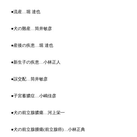
●流産…堀 達也
●
犬の難産
…
筒井敏彦
●産
後の疾患…堀 達也
●
新生子の疾患
…
小林正人
●
誤交配
…
筒井敏彦
●
子宮蓄膿症
…
小嶋佳彦
●
犬の前立腺膿瘍
…
河上栄一
●
犬の前立腺腫瘍(前立腺癌)
…
小林正典