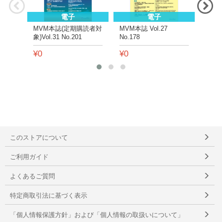
電子
電子
MVM本誌(定期購読者対
MVM本誌 Vol.27
MVM(
象)Vol.31 No.201
No.178
No.2
¥0
¥0
¥0
このストアについて
ご利用ガイド
よくあるご質問
特定商取引法に基づく表示
「個人情報保護方針」および「個人情報の取扱いについて」