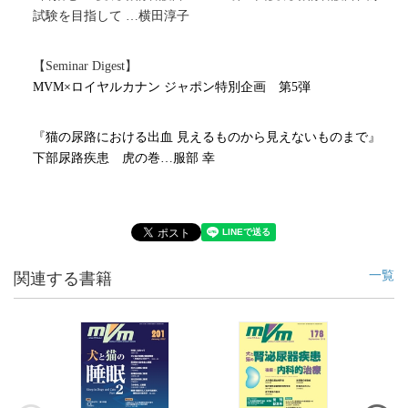
試験を目指して
…横田淳子
【
Seminar Digest
】
MVM×
ロイヤルカナン ジャポン特別企画 第
5
弾
『猫の尿路における出血 見えるものから見えないものまで』
下部尿路疾患 虎の巻…服部 幸
一覧
関連する書籍