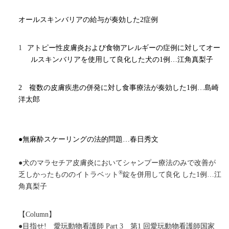
オールスキンバリアの給与が奏効した
2
症例
1
アトピー性皮膚炎および食物アレルギーの症例に対してオー
ルスキンバリアを使用して良化した犬の
1
例…江角真梨子
2
複数の皮膚疾患の併発に対し食事療法が奏効した
1
例…島崎
洋太郎
●無麻酔スケーリングの法的問題…春日秀文
●犬のマラセチア皮膚炎においてシャンプー療法のみで改善が
®
乏しかったもののイトラベット
錠を併用して良化 した
1
例…江
角真梨子
【
Column
】
●目指せ
!
愛玩動物看護師
Part 3
第
1
回愛玩動物看護師国家