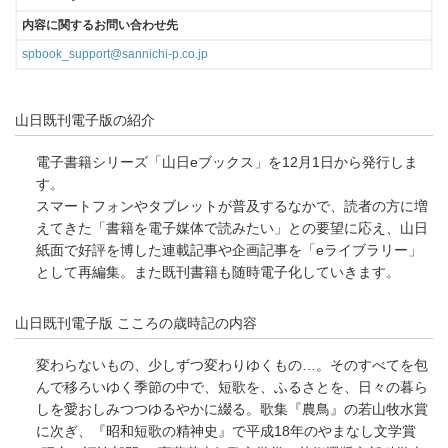
内容に関するお問い合わせ先
spbook_support@sannichi-p.co.jp
山日既刊電子版の紹介
電子書籍シリーズ「山日eブックス」を12月1日から発行しま
す。
スマートフォンやタブレットが普及するなかで、読者の方に増
えてきた「書籍を電子媒体で読みたい」との要望に応え、山日
紙面で好評を博した連載記事や企画記事を「eライブラリー」
として再編集。また既刊書籍も随時電子化していきます。
山日既刊電子版 こころの歳時記の内容
変わらないもの、少しずつ変わりゆくもの…。そのすべてを包
んで移ろいゆく季節の中で、短歌を、ふるさとを、日々の暮ら
しを愛おしみつつゆるやかに綴る。歌集『農鳥』の若山牧水賞
に次ぎ、『昭和短歌の精神史』で平成18年のやまなし文学賞