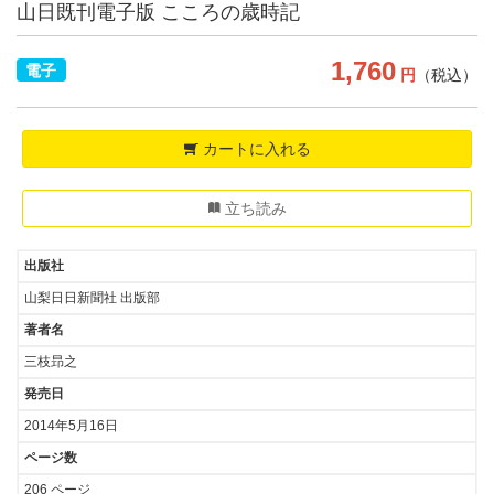
山日既刊電子版 こころの歳時記
1,760
電子
円
（税込）
カートに入れる
立ち読み
出版社
山梨日日新聞社 出版部
著者名
三枝昻之
発売日
2014年5月16日
ページ数
206 ページ