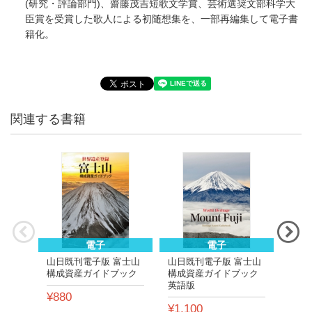
(研究・評論部門)、齋藤茂吉短歌文学賞、芸術選奨文部科学大
臣賞を受賞した歌人による初随想集を、一部再編集して電子書
籍化。
関連する書籍
電子
電子
山日既刊電子版 富士山
山日既刊電子版 富士山
山本
構成資産ガイドブック
構成資産ガイドブック
たこ
英語版
¥880
¥1,
¥1,100