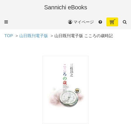
Sannichi eBooks
メ
マイページ
ニ
ュ
TOP
山日既刊電子版
山日既刊電子版 こころの歳時記
ー