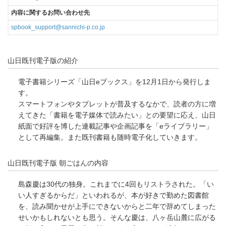
内容に関するお問い合わせ先
spbook_support@sannichi-p.co.jp
山日既刊電子版の紹介
電子書籍シリーズ「山日eブックス」を12月1日から発行しま
す。
スマートフォンやタブレットが普及するなかで、読者の方に増
えてきた「書籍を電子媒体で読みたい」との要望に応え、山日
紙面で好評を博した連載記事や企画記事を「eライブラリー」
として再編集。また既刊書籍も随時電子化していきます。
山日既刊電子版 朝ごはんの内容
島森慶は30代の独身。これまでに4回もリストラされた。「い
い人すぎるからだ」といわれるが、本が好きで勤めた図書館
を、読み聞かせが上手にできないからと二年で辞めてしまった
せいかもしれないとも思う。そんな慶は、八ヶ岳山麓に広がる