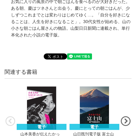
お気に入りの風景の中で朝ごはんを食べるのが大好きだった。
ある朝、慶はツネさんと出会う。慶にとっての朝ごはんが、少
しずつこれまでとは変わりはじめてゆく…。「自分を好きにな
ることは、人生を好きになること」。30代女性が始める、山の
小さな朝ごはん屋さんの物語。山梨日日新聞に連載され、単行
本化された小説の電子版。
関連する書籍
電子
電子
山本美香が伝えたかっ
山日既刊電子版 富士山
山日