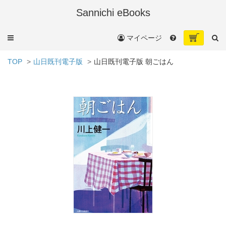
Sannichi eBooks
メ
マイページ
ニ
ュ
TOP
山日既刊電子版
山日既刊電子版 朝ごはん
ー