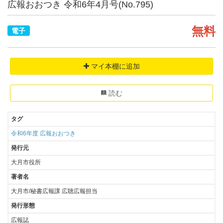
広報おおつき 令和6年4月号(No.795)
無料
電子
マイ本棚に追加
読む
タグ
令和6年度
広報おおつき
発行元
大月市役所
著者名
大月市/秘書広報課 広聴広報担当
発行形態
広報誌