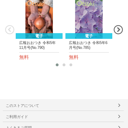
NE
電子
電子
広報おおつき 令和5年
広報おおつき 令和5年6
広報
11月号(No.790)
月号(No.785)
月号(N
無料
無料
無
このストアについて
ご利用ガイド