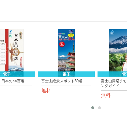
電子
電子
電
 日本の○○百選
富士山絶景スポット50選
富士山周辺まち
ングガイド
無料
無料