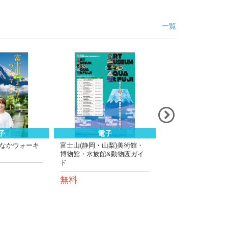
一覧
子
電子
電子
なかウォーキ
富士山(静岡・山梨)美術館・
富士山への道
博物館・水族館&動物園ガイ
無料
ド
無料