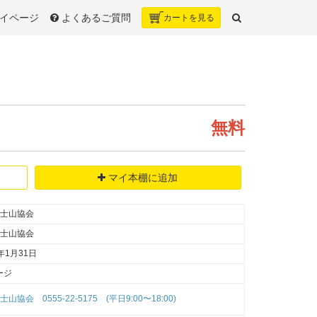
イページ
よくあるご質問
カート
を見る
無料
マイ本棚に追加
士山協会
士山協会
年1月31日
ージ
山協会 0555-22-5175 (平日9:00〜18:00)