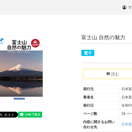
マ
富士山 自然の魅力
電子
読む
発行元
日本富
著者名
日本富
発行日
令和5
ページ数
28 ペ
内容に関するお問い
日本富士
合わせ先