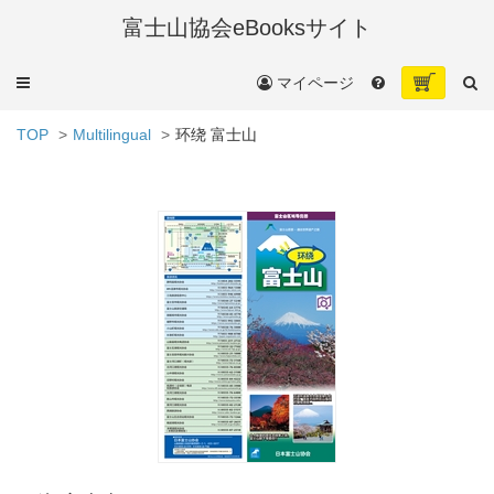
富士山協会eBooksサイト
メ
マイページ
ニ
ュ
TOP
Multilingual
环绕 富士山
ー