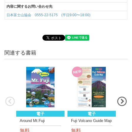
内容に関するお問い合わせ先
日本富士山協会 0555-22-5175 (平日9:00〜18:00)
関連する書籍
NEW
電子
電子
Around Mt.Fuji
Fuji Volcano Guide Map
ぐる
版)
無料
無料