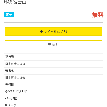
环绕 富士山
無料
電子
マイ本棚に追加
読む
発行元
日本富士山協会
著者名
日本富士山協会
発行日
令和2年12月11日
ページ数
8 ページ