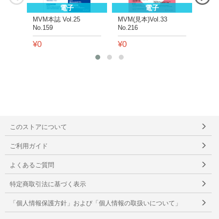
電子
電子
MVM本誌 Vol.25
MVM(見本)Vol.33
MVM(
No.159
No.216
No.2
¥0
¥0
¥0
このストアについて
ご利用ガイド
よくあるご質問
特定商取引法に基づく表示
「個人情報保護方針」および「個人情報の取扱いについて」